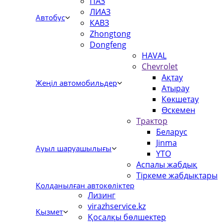
ПАЗ
ЛИАЗ
Автобус
КАВЗ
Zhongtong
Dongfeng
HAVAL
Chevrolet
Ақтау
Жеңіл автомобильдер
Атырау
Көкшетау
Өскемен
Трактор
Беларус
Jinma
Ауыл шаруашылығы
YTO
Аспалы жабдық
Тіркеме жабдықтары
Қолданылған автокөліктер
Лизинг
virazhservice.kz
Қызмет
Қосалқы бөлшектер