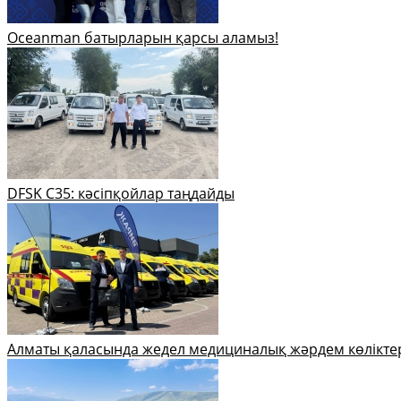
Oceanman батырларын қарсы аламыз!
DFSK C35: кәсіпқойлар таңдайды
Алматы қаласында жедел медициналық жәрдем көлікте