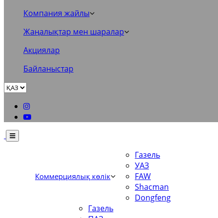
Компания жайлы
Жаңалықтар мен шаралар
Акциялар
Байланыстар
Газель
УАЗ
FAW
Коммерциялық көлік
Shacman
Dongfeng
Газель