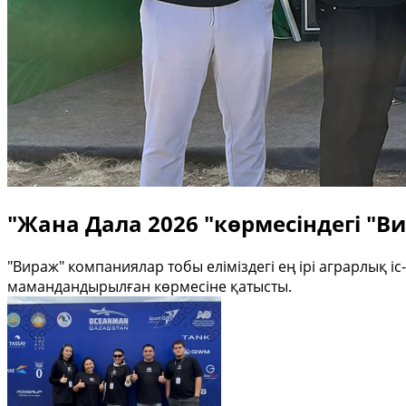
"Жана Дала 2026 "көрмесіндегі "В
"Вираж" компаниялар тобы еліміздегі ең ірі аграрлық і
мамандандырылған көрмесіне қатысты.