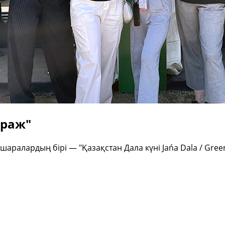
ираж"
с-шаралардың бірі — "Қазақстан Дала күні Jańa Dala / Gr