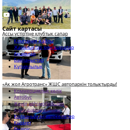
Сайт картасы
Ассы үстіртіне клубтық сапар
Компания жайлы
Жаңалықтар мен шаралар
Акциялар
Байланыстар
Құпиялылық
«Ақ жол Агротранс» ЖШС автопаркін толықтырды!
Коммерциялық көлік
Автобус
Жеңіл автомобильдер
Ауыл шаруашылығы
Қолданылған автокөліктер
Қызмет
Өндіріс