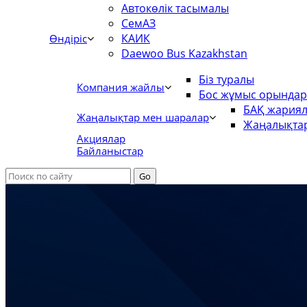
Автокөлік тасымалы
СемАЗ
КАИК
Өндіріс
Daewoo Bus Kazakhstan
Біз туралы
Компания жайлы
Бос жұмыс орында
БАҚ жария
Жаңалықтар мен шаралар
Жаңалықта
Акциялар
Байланыстар