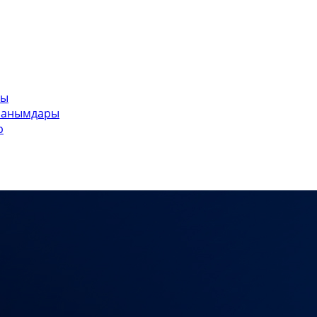
ры
ланымдары
р