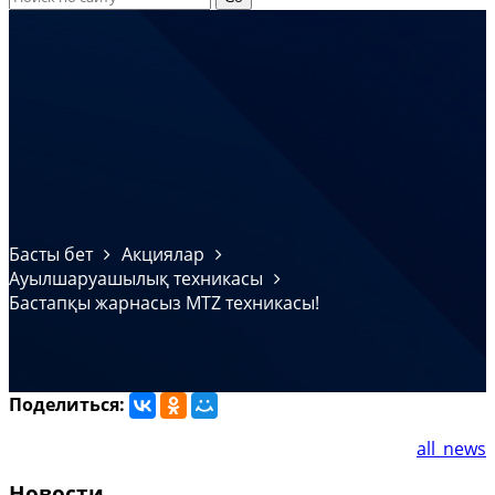
Басты бет
Акциялар
Ауылшаруашылық техникасы
Бастапқы жарнасыз MTZ техникасы!
Поделиться:
all_news
Новости