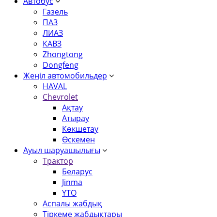
Автобус
Газель
ПАЗ
ЛИАЗ
КАВЗ
Zhongtong
Dongfeng
Жеңіл автомобильдер
HAVAL
Chevrolet
Ақтау
Атырау
Көкшетау
Өскемен
Ауыл шаруашылығы
Трактор
Беларус
Jinma
YTO
Аспалы жабдық
Тіркеме жабдықтары