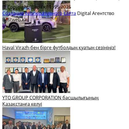
© Copyright "Вираж" 1995-2025
Создание корпоративного сайта
Digital Агентство
Bestweb.kz
Haval Virazh-бен бірге футболдың қуатын сезініңіз!
YTO GROUP CORPORATION басшылығының
Қазақстанға келуі