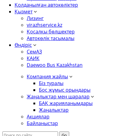
Қолданылған автокөліктер
Қызмет
Лизинг
virazhservice.kz
Қосалқы бөлшектер
Автокөлік тасымалы
Өндіріс
СемАЗ
КАИК
Daewoo Bus Kazakhstan
Компания жайлы
Біз туралы
Бос жұмыс орындары
Жаңалықтар мен шаралар
БАҚ жарияланымдары
Жаңалықтар
Акциялар
Байланыстар