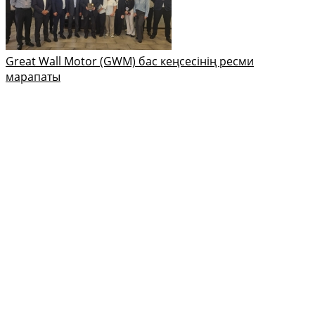
Great Wall Motor (GWM) бас кеңсесінің ресми
марапаты