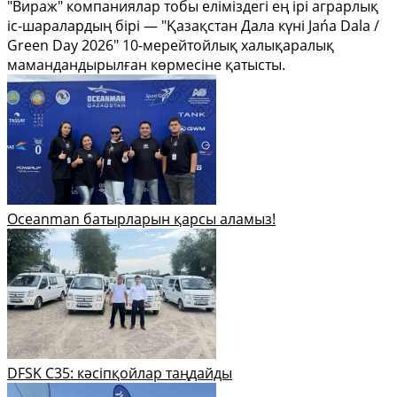
"Вираж" компаниялар тобы еліміздегі ең ірі аграрлық
іс-шаралардың бірі — "Қазақстан Дала күні Jańa Dala /
Green Day 2026" 10-мерейтойлық халықаралық
мамандандырылған көрмесіне қатысты.
Oceanman батырларын қарсы аламыз!
DFSK C35: кәсіпқойлар таңдайды