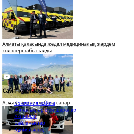
Алматы қаласында жедел медициналық жәрдем
көліктері табысталды
Сайт картасы
Ассы үстіртіне клубтық сапар
Компания жайлы
Жаңалықтар мен шаралар
Акциялар
Байланыстар
Құпиялылық