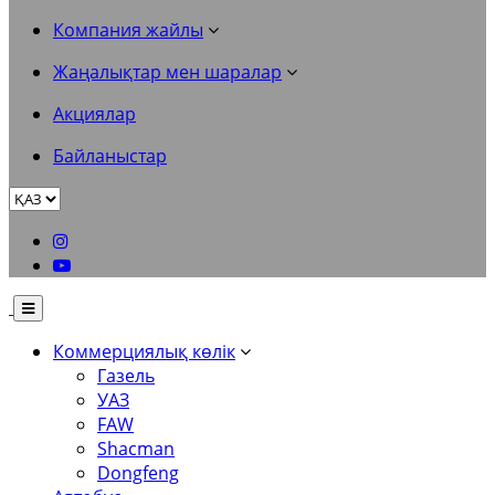
Компания жайлы
Жаңалықтар мен шаралар
Акциялар
Байланыстар
Коммерциялық көлік
Газель
УАЗ
FAW
Shacman
Dongfeng