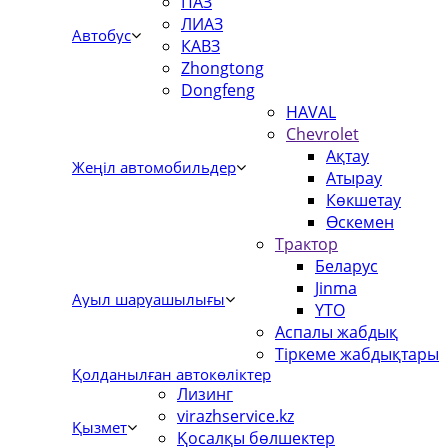
ПАЗ
ЛИАЗ
Автобус
КАВЗ
Zhongtong
Dongfeng
HAVAL
Chevrolet
Ақтау
Жеңіл автомобильдер
Атырау
Көкшетау
Өскемен
Трактор
Беларус
Jinma
Ауыл шаруашылығы
YTO
Аспалы жабдық
Тіркеме жабдықтары
Қолданылған автокөліктер
Лизинг
virazhservice.kz
Қызмет
Қосалқы бөлшектер