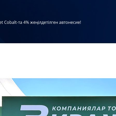
et Cobalt-та 4% жеңілдетілген автонесие!