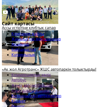
Сайт картасы
Ассы үстіртіне клубтық сапар
Компания жайлы
Жаңалықтар мен шаралар
Акциялар
Байланыстар
Құпиялылық
«Ақ жол Агротранс» ЖШС автопаркін толықтырды!
Коммерциялық көлік
Автобус
Жеңіл автомобильдер
Ауыл шаруашылығы
Қолданылған автокөліктер
Қызмет
Өндіріс