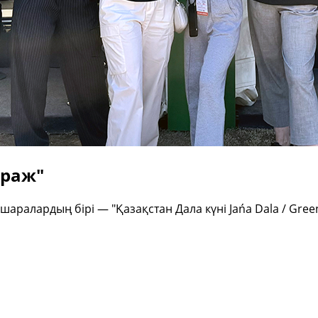
ираж"
с-шаралардың бірі — "Қазақстан Дала күні Jańa Dala / Gr