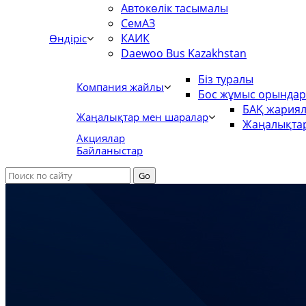
Автокөлік тасымалы
СемАЗ
КАИК
Өндіріс
Daewoo Bus Kazakhstan
Біз туралы
Компания жайлы
Бос жұмыс орында
БАҚ жария
Жаңалықтар мен шаралар
Жаңалықта
Акциялар
Байланыстар