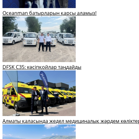
Oceanman батырларын қарсы аламыз!
DFSK C35: кәсіпқойлар таңдайды
Алматы қаласында жедел медициналық жәрдем көлікте