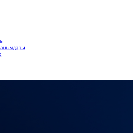
ры
ланымдары
р