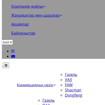
Компания жайлы
Жаңалықтар мен шаралар
Акциялар
Байланыстар
Газель
УАЗ
FAW
Коммерциялық көлік
Shacman
Dongfeng
Газель