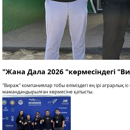
"Жана Дала 2026 "көрмесіндегі "В
"Вираж" компаниялар тобы еліміздегі ең ірі аграрлық і
мамандандырылған көрмесіне қатысты.