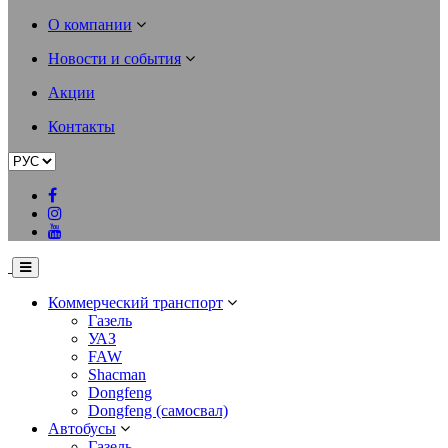
О компании
Новости и события
Акции
Контакты
Коммерческий транспорт
Газель
УАЗ
FAW
Shacman
Dongfeng
Dongfeng (самосвал)
Автобусы
Газель