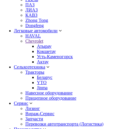
ПАЗ
ЛИАЗ
КАВЗ
Zhong Tong
Dongfeng
Легковые автомобили
HAVAL
Chevrolet
Атырау
Кокшетау
Усть-Каменогорск
Актау
Сельхозтехника
Тракторы
Беларус
YTO
Jinma
Навесное оборудование
Прицепное оборудование
Сервис
Лизинг
Вираж-Сервис
Запчасти
Перевозки автотранспорта (Логистика)