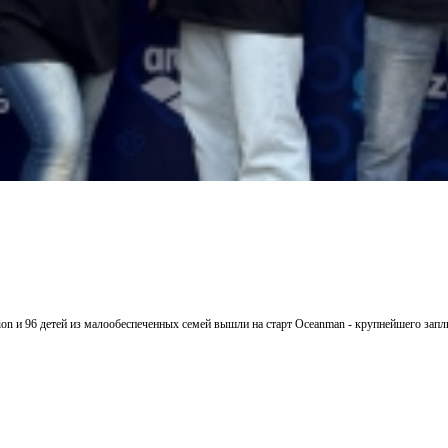
ation и 96 детей из малообеспеченных семей вышли на старт Oceanman - крупнейшего зап
Подробнее