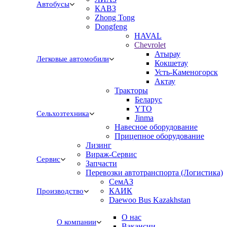
Автобусы
КАВЗ
Zhong Tong
Dongfeng
HAVAL
Chevrolet
Атырау
Легковые автомобили
Кокшетау
Усть-Каменогорск
Актау
Тракторы
Беларус
YTO
Сельхозтехника
Jinma
Навесное оборудование
Прицепное оборудование
Лизинг
Вираж-Сервис
Сервис
Запчасти
Перевозки автотранспорта (Логистика)
СемАЗ
КАИК
Производство
Daewoo Bus Kazakhstan
О нас
О компании
Вакансии