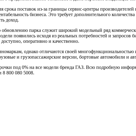
ния срока поставок из-за границы сервис-центры производителей
рентабельность бизнеса. Это требует дополнительного количест
ть доход.
 обновлению парка служит широкий модельный ряд коммерческо
модели появились исходя из реальных потребностей и запросов 
а доступно, оперативно и качественно.
иномаркам, однако отличаются своей многофункциональностью 
узовые и грузопассажирские версии, бортовые автомобили и ав
срочки под 0% на все модели бренда ГАЗ. Всю подробную инфо
 8 800 080 5008.