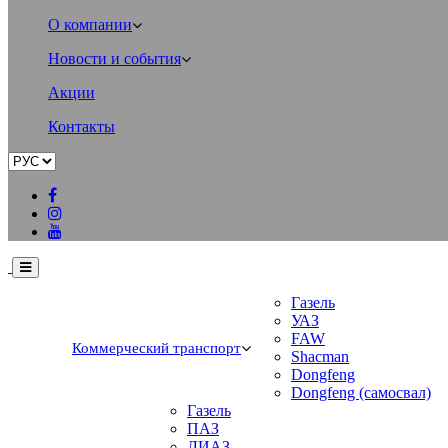
О компании
Новости и события
Акции
Контакты
Газель
УАЗ
FAW
Коммерческий транспорт
Shacman
Dongfeng
Dongfeng (самосвал)
Газель
ПАЗ
ЛИАЗ