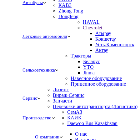
Автобусы
КАВЗ
Zhong Tong
Dongfeng
HAVAL
Chevrolet
Атырау
Легковые автомобили
Кокшетау
Усть-Каменогорск
Актау
Тракторы
Беларус
YTO
Сельхозтехника
Jinma
Навесное оборудование
Прицепное оборудование
Лизинг
Вираж-Сервис
Сервис
Запчасти
Перевозки автотранспорта (Логистика)
СемАЗ
КАИК
Производство
Daewoo Bus Kazakhstan
О нас
О компании
Вакансии