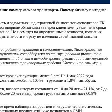
ние коммерческого транспорта. Почему бизнесу выгоднее
еть и задуматься над стратегией бизнеса топ-менеджеров ГК
договорные обязательства перед клиентами, увеличены сроки
взнос. Но несмотря на определенные сложности, компания
деятельности ни разу не изменяла своей главной миссии –
о проблем оперативно и самостоятельно. Такие кризисные
нструментами господдержки по стимулированию рынка, то в
атилетний опыт в автодилерстве, реализации и мелкоузловой
служиванию транспортных средств. Уверен, что эти меры
т срок эксплуатации менее 3 лет. На 1 мая 2022 года
ковые автомобили, 10,4% – грузовые и 1,8% – автобусы.
 возраст которых составляет от 10 до 20 лет – 21,1%, от 7 до
более 20 лет назад, среди грузовых авто занимает 60,8%,
ее время наблюдается рост цен и нарушение логистических
ностранных предприятий уже появляется в СМИ.