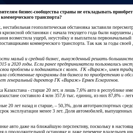
телям бизнес-сообщества страны не откладывать приобрете
и коммерческого транспорта?
, нестабильная геополитическая обстановка заставили пересмотр
 кризисной обстановки с начала текущего года были нарушены 
ания возместила ущерб, неустойку и выплатила первоначальный 
поставщиками коммерческого транспорта. Так как за годы своей 
ности малый и средний бизнес, вынужденный решать большинств
 2015 и 2020 годы. Если ранее предприниматели пользовались и
свои проблемы и подниматься с колен. ГК «Вираж», имея тридц
тила собственные программы для бизнеса по приобретению и об
ет генеральный директор ГК «Вираж» Ермек Ескергенов.
азахстана - старше 20 лет, и лишь 7,6% авто в республике имею
ахстане составило 4 млн 357,6 тыс. единиц, из них 87,8% – лег
20 лет назад и старше, – 50,3%, доля автотранспортных средств,
т срок эксплуатации менее 3 лет. Доля автомобилей, выпущенных 
нке авто даже на ближайшую перспективу, поскольку в настоящ
ия о продолжительной остановке и даже перемене владельцев и