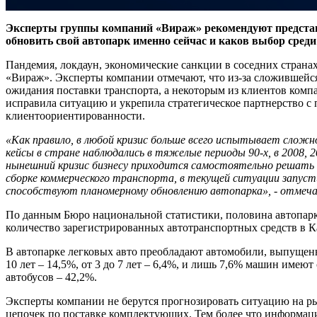
Эксперты группы компаний «Вираж» рекомендуют представи
обновить свой автопарк именно сейчас и каков выбор сред
Пандемия, локдаун, экономические санкции в соседних странах
«Вираж». Эксперты компании отмечают, что из-за сложившейся
ожидания поставки транспорта, а некоторым из клиентов комп
исправила ситуацию и укрепила стратегическое партнерство с 
клиентоориентированности.
«Как правило, в любой кризис больше всего испытывает слож
кейсы в стране наблюдались в тяжелые периоды 90-х, в 2008,
нынешний кризис бизнесу приходится самостоятельно решать 
сборке коммерческого транспорта, в текущей ситуации запус
способствуют планомерному обновлению автопарка», - отмеча
По данным Бюро национальной статистики, половина автопарка К
количество зарегистрированных автотранспортных средств в Каз
В автопарке легковых авто преобладают автомобили, выпущенные 
10 лет – 14,5%, от 3 до 7 лет – 6,4%, и лишь 7,6% машин имею
автобусов – 42,2%.
Эксперты компании не берутся прогнозировать ситуацию на ры
цепочек по поставке комплектующих. Тем более что информац