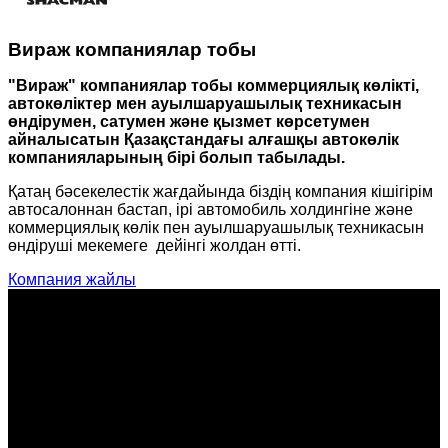
Вираж компаниялар тобы
"Вираж" компаниялар тобы коммерциялық көлікті,
автокөліктер мен ауылшаруашылық техникасын
өндірумен, сатумен және қызмет көрсетумен
айналысатын Қазақстандағы алғашқы автокөлік
компанияларының бірі болып табылады.
Қатаң бәсекелестік жағдайында біздің компания кішігірім
автосалоннан бастап, ірі автомобиль холдингіне және
коммерциялық көлік пен ауылшаруашылық техникасын
өндіруші мекемеге дейінгі жолдан өтті.
Компания жайлы