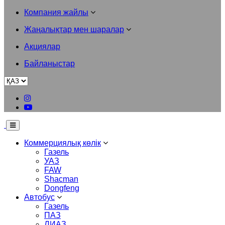
Компания жайлы
Жаңалықтар мен шаралар
Акциялар
Байланыстар
Коммерциялық көлік
Газель
УАЗ
FAW
Shacman
Dongfeng
Автобус
Газель
ПАЗ
ЛИАЗ