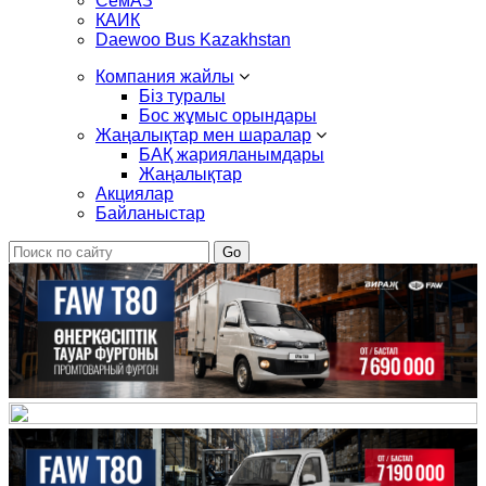
СемАЗ
КАИК
Daewoo Bus Kazakhstan
Компания жайлы
Біз туралы
Бос жұмыс орындары
Жаңалықтар мен шаралар
БАҚ жарияланымдары
Жаңалықтар
Акциялар
Байланыстар