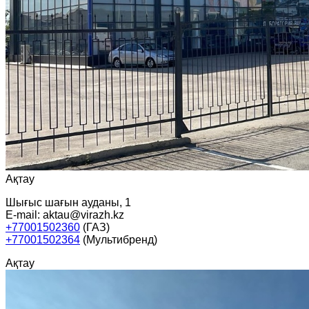
Ақтау
Шығыс шағын ауданы, 1
E-mail: aktau@virazh.kz
+77001502360
(ГАЗ)
+77001502364
(Мультибренд)
Ақтау