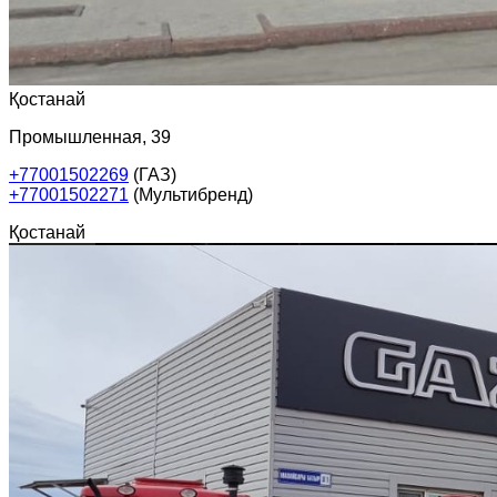
Қостанай
Промышленная, 39
+77001502269
(ГАЗ)
+77001502271
(Мультибренд)
Қостанай