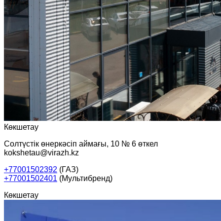
Көкшетау
Солтүстік өнеркәсіп аймағы, 10 № 6 өткел
kokshetau@virazh.kz
+77001502392
(ГАЗ)
+77001502401
(Мультибренд)
Көкшетау