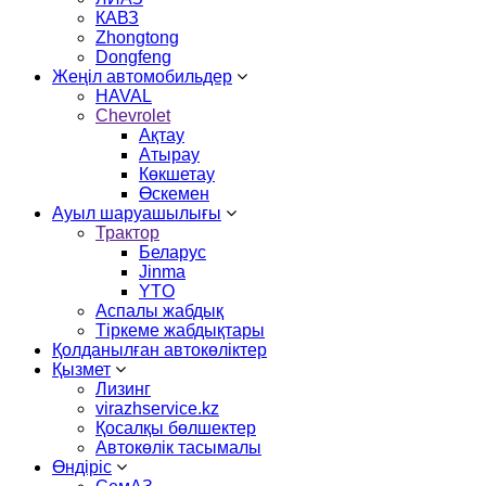
КАВЗ
Zhongtong
Dongfeng
Жеңіл автомобильдер
HAVAL
Chevrolet
Ақтау
Атырау
Көкшетау
Өскемен
Ауыл шаруашылығы
Трактор
Беларус
Jinma
YTO
Аспалы жабдық
Тіркеме жабдықтары
Қолданылған автокөліктер
Қызмет
Лизинг
virazhservice.kz
Қосалқы бөлшектер
Автокөлік тасымалы
Өндіріс