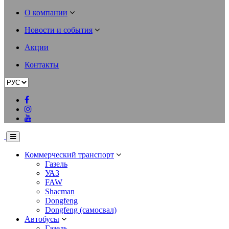
О компании
Новости и события
Акции
Контакты
Коммерческий транспорт
Газель
УАЗ
FAW
Shacman
Dongfeng
Dongfeng (самосвал)
Автобусы
Газель