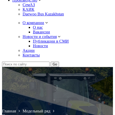
Производство
СемАЗ
КАИК
Daewoo Bus Kazakhstan
О компании
О нас
Вакансии
Новости и события
Публикации в СМИ
Новости
Акции
Контакты
Главная
Модельный ряд