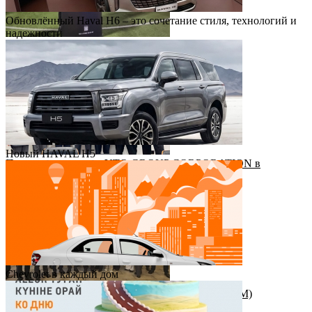
Обновлённый Haval H6 – это сочетание стиля, технологий и
надежности
Футбольный драйв с Haval Virazh!
Новый HAVAL H5
Приезд руководства YTO GROUP CORPORATION в
Казахстан
Chevrolet в каждый дом
Награда от штаб-квартиры Great Wall Motor (GWM)