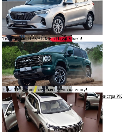
Твой новый HAVAL M6 в Haval Virazh!
День клиентского сервиса
Haval H9 - мощь, которая вам по карману!
Рабочий визит Первого заместителя Премьер-министра РК
Н.Налибаева на завод КАИК