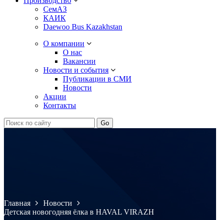
Производство
СемАЗ
КАИК
Daewoo Bus Kazakhstan
О компании
О нас
Вакансии
Новости и события
Публикации в СМИ
Новости
Акции
Контакты
Главная
Новости
Детская новогодняя ёлка в HAVAL VIRAZH