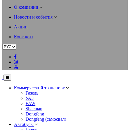
О компании
Новости и события
Акции
Контакты
Коммерческий транспорт
Газель
УАЗ
FAW
Shacman
Dongfeng
Dongfeng (самосвал)
Автобусы
Газель