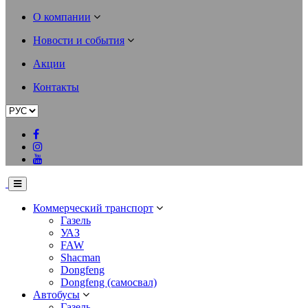
О компании
Новости и события
Акции
Контакты
Коммерческий транспорт
Газель
УАЗ
FAW
Shacman
Dongfeng
Dongfeng (самосвал)
Автобусы
Газель