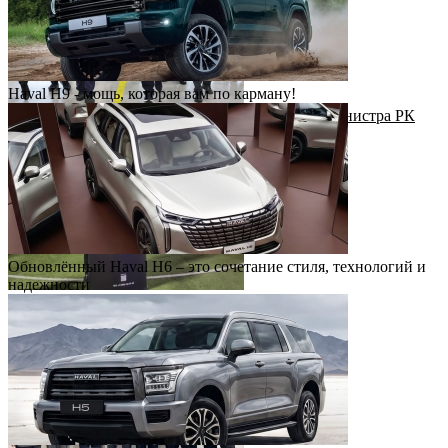
Haval H9 - мощь, которая вам по карману!
Рабочий визит Первого заместителя Премьер-министра РК
Н.Налибаева на завод КАИК
Обновлённый Haval H6 – это сочетание стиля, технологий и
надежности
Футбольный драйв с Haval Virazh!