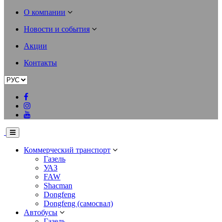
О компании
Новости и события
Акции
Контакты
Коммерческий транспорт
Газель
УАЗ
FAW
Shacman
Dongfeng
Dongfeng (самосвал)
Автобусы
Газель