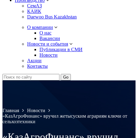
Производство
СемАЗ
КАИК
Daewoo Bus Kazakhstan
О компании
О нас
Вакансии
Новости и события
Публикации в СМИ
Новости
Акции
Контакты
Главная
Новости
«КазАгроФинанс» вручил жетысуским аграриям ключи от
сельхозтехники
«КазАгроФинанс» вручил