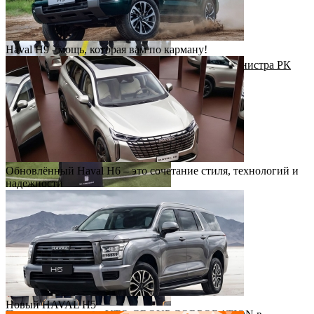
Haval H9 - мощь, которая вам по карману!
Рабочий визит Первого заместителя Премьер-министра РК
Н.Налибаева на завод КАИК
Обновлённый Haval H6 – это сочетание стиля, технологий и
надежности
Футбольный драйв с Haval Virazh!
Новый HAVAL H5