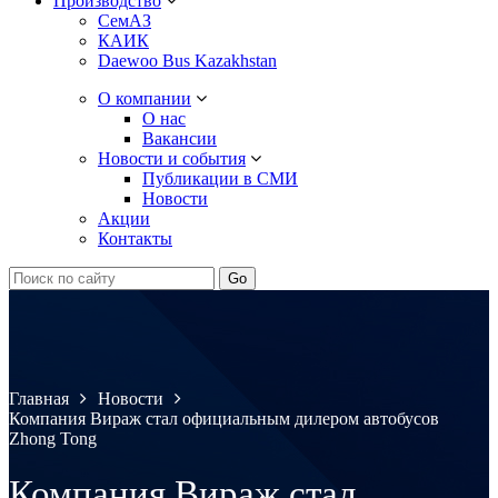
Производство
СемАЗ
КАИК
Daewoo Bus Kazakhstan
О компании
О нас
Вакансии
Новости и события
Публикации в СМИ
Новости
Акции
Контакты
Главная
Новости
Компания Вираж стал официальным дилером автобусов
Zhong Tong
Компания Вираж стал