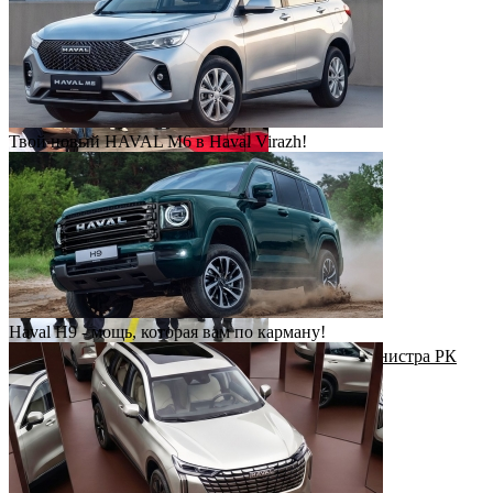
Твой новый HAVAL M6 в Haval Virazh!
День клиентского сервиса
Haval H9 - мощь, которая вам по карману!
Рабочий визит Первого заместителя Премьер-министра РК
Н.Налибаева на завод КАИК