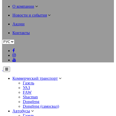
О компании
Новости и события
Акции
Контакты
Коммерческий транспорт
Газель
УАЗ
FAW
Shacman
Dongfeng
Dongfeng (самосвал)
Автобусы
Газель