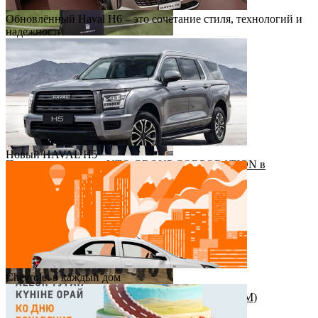
Обновлённый Haval H6 – это сочетание стиля, технологий и
надежности
Футбольный драйв с Haval Virazh!
Новый HAVAL H5
Приезд руководства YTO GROUP CORPORATION в
Казахстан
Chevrolet в каждый дом
Награда от штаб-квартиры Great Wall Motor (GWM)