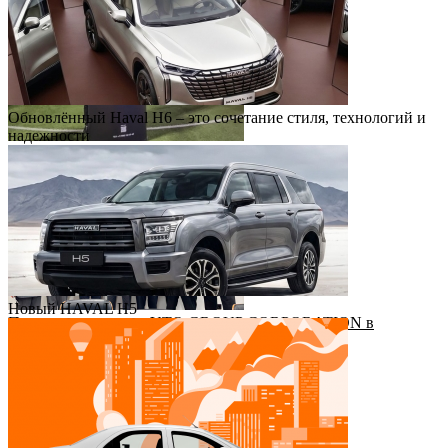
Обновлённый Haval H6 – это сочетание стиля, технологий и
надежности
Футбольный драйв с Haval Virazh!
Новый HAVAL H5
Приезд руководства YTO GROUP CORPORATION в
Казахстан