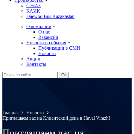
Производство
СемАЗ
КАИК
Daewoo Bus Kazakhstan
О компании
О нас
Вакансии
Новости и события
Публикации в СМИ
Новости
Акции
Контакты
Главная
Новости
Приглашаем вас на Клиентский день в Haval Virazh!
Приглашаем вас на