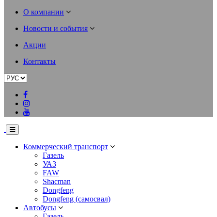
О компании
Новости и события
Акции
Контакты
Коммерческий транспорт
Газель
УАЗ
FAW
Shacman
Dongfeng
Dongfeng (самосвал)
Автобусы
Газель