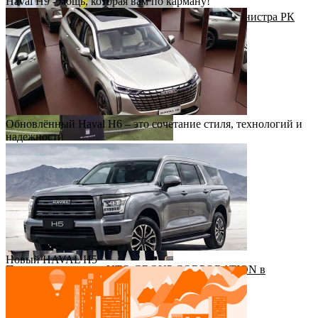
Haval H9 - мощь, которая вам по карману!
Рабочий визит Первого заместителя Премьер-министра РК
Н.Налибаева на завод КАИК
Обновлённый Haval H6 – это сочетание стиля, технологий и
надежности
Футбольный драйв с Haval Virazh!
Новый HAVAL H5
Приезд руководства YTO GROUP CORPORATION в
Казахстан