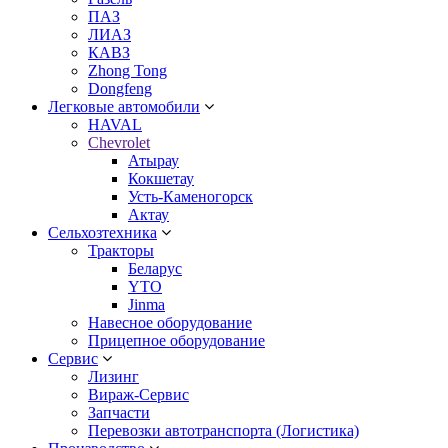
ПАЗ
ЛИАЗ
КАВЗ
Zhong Tong
Dongfeng
Легковые автомобили
HAVAL
Chevrolet
Атырау
Кокшетау
Усть-Каменогорск
Актау
Сельхозтехника
Тракторы
Беларус
YTO
Jinma
Навесное оборудование
Прицепное оборудование
Сервис
Лизинг
Вираж-Сервис
Запчасти
Перевозки автотранспорта (Логистика)