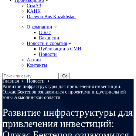
Производство
СемАЗ
КАИК
Daewoo Bus Kazakhstan
О компании
О нас
Вакансии
Новости и события
Публикации в СМИ
Новости
Акции
Контакты
Главная
Новости
Развитие инфраструктуры для привлечения инвестиций:
Олжас Бектенов ознакомился с проектами индустриальной
зоны Акмолинской области
Развитие инфраструктуры для
привлечения инвестиций:
Олжас Бектенов ознакомился