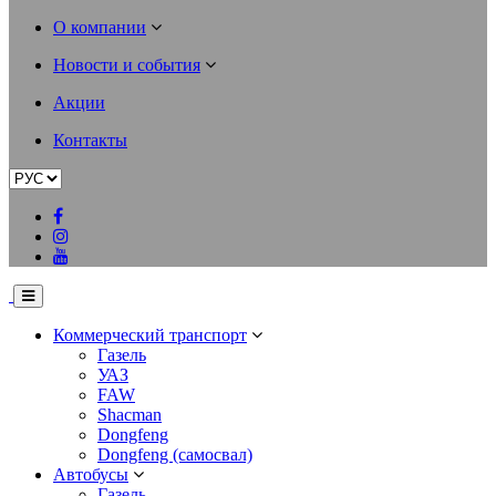
О компании
Новости и события
Акции
Контакты
Коммерческий транспорт
Газель
УАЗ
FAW
Shacman
Dongfeng
Dongfeng (самосвал)
Автобусы
Газель