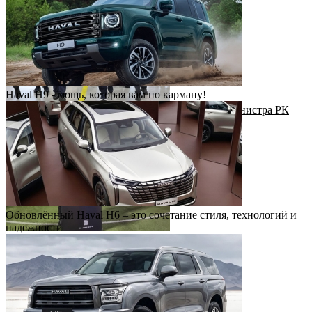
Haval H9 - мощь, которая вам по карману!
Рабочий визит Первого заместителя Премьер-министра РК
Н.Налибаева на завод КАИК
Обновлённый Haval H6 – это сочетание стиля, технологий и
надежности
Футбольный драйв с Haval Virazh!