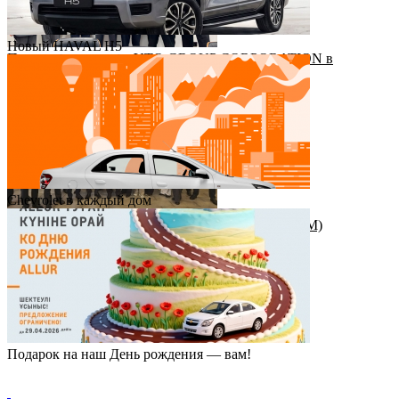
Новый HAVAL H5
Приезд руководства YTO GROUP CORPORATION в
Казахстан
Chevrolet в каждый дом
Награда от штаб-квартиры Great Wall Motor (GWM)
Подарок на наш День рождения — вам!