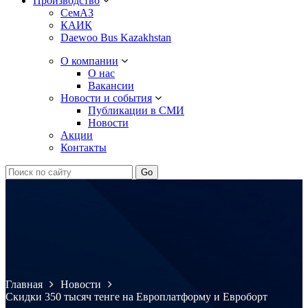
Производство
СемАЗ
КАИК
Daewoo Bus Kazakhstan
О компании
О нас
Вакансии
Новости и события
Публикации в СМИ
Новости
Акции
Контакты
Главная
Новости
Скидки 350 тысяч тенге на Европлатформу и Евроборт