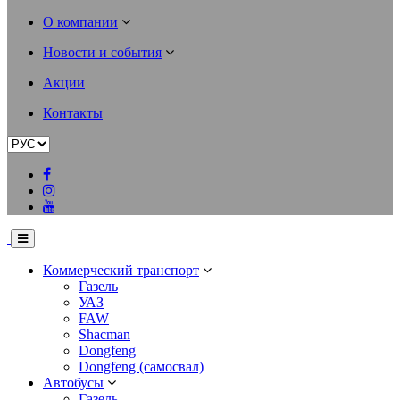
О компании
Новости и события
Акции
Контакты
Коммерческий транспорт
Газель
УАЗ
FAW
Shacman
Dongfeng
Dongfeng (самосвал)
Автобусы
Газель