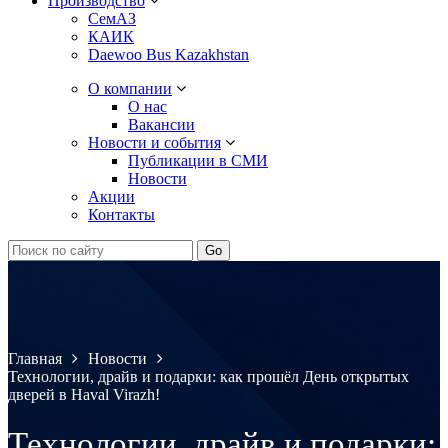
Производство
СемАЗ
КАИК
Daewoo Bus Kazakhstan
О компании
О нас
Вакансии
Новости и события
Публикации в СМИ
Новости
Акции
Контакты
Главная
Новости
Технологии, драйв и подарки: как прошёл День открытых
дверей в Haval Virazh!
Технологии, драйв и подарки: