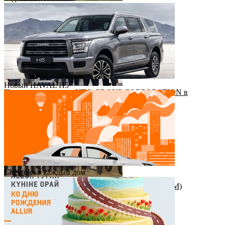
Футбольный драйв с Haval Virazh!
Новый HAVAL H5
Приезд руководства YTO GROUP CORPORATION в
Казахстан
Chevrolet в каждый дом
Награда от штаб-квартиры Great Wall Motor (GWM)