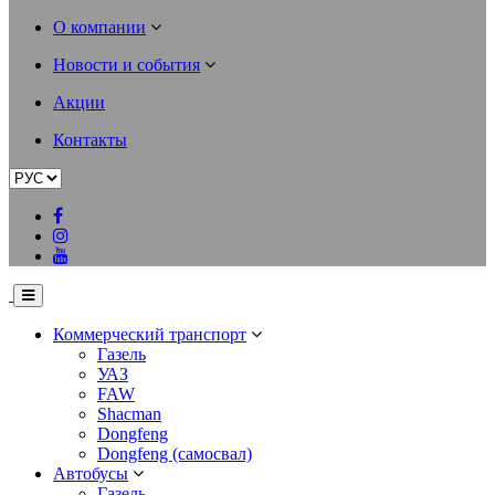
О компании
Новости и события
Акции
Контакты
Коммерческий транспорт
Газель
УАЗ
FAW
Shacman
Dongfeng
Dongfeng (самосвал)
Автобусы
Газель