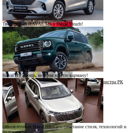
Твой новый HAVAL M6 в Haval Virazh!
День клиентского сервиса
Haval H9 - мощь, которая вам по карману!
Рабочий визит Первого заместителя Премьер-министра РК
Н.Налибаева на завод КАИК
Обновлённый Haval H6 – это сочетание стиля, технологий и
надежности