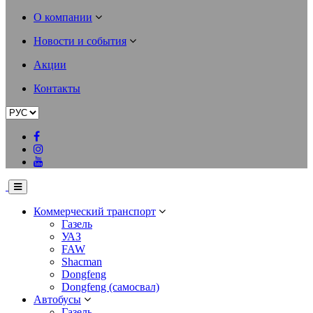
О компании
Новости и события
Акции
Контакты
Коммерческий транспорт
Газель
УАЗ
FAW
Shacman
Dongfeng
Dongfeng (самосвал)
Автобусы
Газель