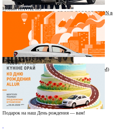
Новый HAVAL H5
Приезд руководства YTO GROUP CORPORATION в
Казахстан
Chevrolet в каждый дом
Награда от штаб-квартиры Great Wall Motor (GWM)
Подарок на наш День рождения — вам!