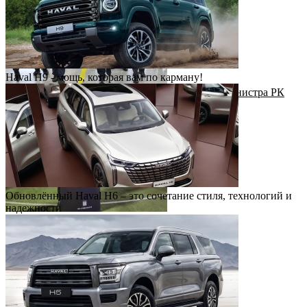
Haval H9 - мощь, которая вам по карману!
Рабочий визит Первого заместителя Премьер-министра РК
Н.Налибаева на завод КАИК
Обновлённый Haval H6 – это сочетание стиля, технологий и
надежности
Футбольный драйв с Haval Virazh!