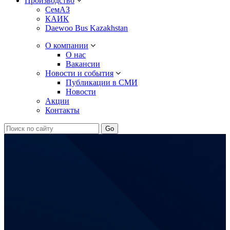
Производство
СемАЗ
КАИК
Daewoo Bus Kazakhstan
О компании
О нас
Вакансии
Новости и события
Публикации в СМИ
Новости
Акции
Контакты