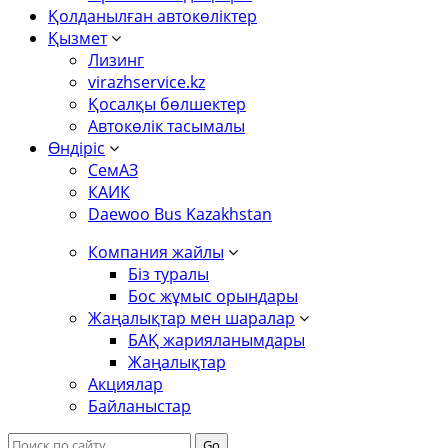
Қолданылған автокөліктер
Қызмет
Лизинг
virazhservice.kz
Қосалқы бөлшектер
Автокөлік тасымалы
Өндіріс
СемАЗ
КАИК
Daewoo Bus Kazakhstan
Компания жайлы
Біз туралы
Бос жұмыс орындары
Жаңалықтар мен шаралар
БАҚ жарияланымдары
Жаңалықтар
Акциялар
Байланыстар
Басты бет
Жаңалықтар