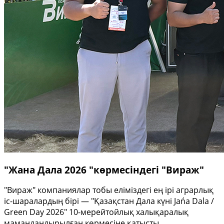
"Жана Дала 2026 "көрмесіндегі "Вираж"
"Вираж" компаниялар тобы еліміздегі ең ірі аграрлық
іс-шаралардың бірі — "Қазақстан Дала күні Jańa Dala /
Green Day 2026" 10-мерейтойлық халықаралық
мамандандырылған көрмесіне қатысты.