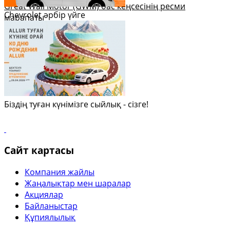
Great Wall Motor (GWM) бас кеңсесінің ресми
Chevrolet әрбір үйге
марапаты
Біздің туған күнімізге сыйлық - сізге!
Сайт картасы
Компания жайлы
Жаңалықтар мен шаралар
Акциялар
Байланыстар
Құпиялылық