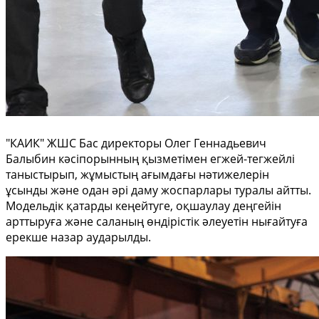
⠀
"КАИК" ЖШС Бас директоры Олег Геннадьевич
Балыбин кәсіпорынның қызметімен егжей-тегжейлі
таныстырып, жұмыстың ағымдағы нәтижелерін
ұсынды және одан әрі даму жоспарлары туралы айтты.
Модельдік қатарды кеңейтуге, оқшаулау деңгейін
арттыруға және саланың өндірістік әлеуетін нығайтуға
ерекше назар аударылды.