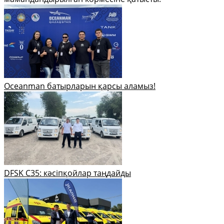
Oceanman батырларын қарсы аламыз!
DFSK C35: кәсіпқойлар таңдайды