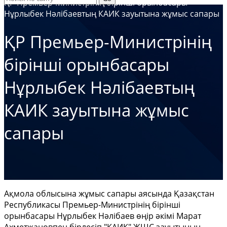
ҚР Премьер-Министрінің бірінші орынбасары
Нұрлыбек Нәлібаевтың КАИК зауытына жұмыс сапары
ҚР Премьер-Министрінің
бірінші орынбасары
Нұрлыбек Нәлібаевтың
КАИК зауытына жұмыс
сапары
Ақмола облысына жұмыс сапары аясында Қазақстан
Республикасы Премьер-Министрінің бірінші
орынбасары Нұрлыбек Нәлібаев өңір әкімі Марат