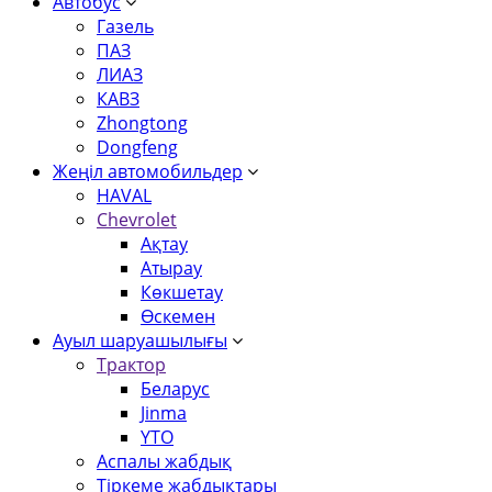
Автобус
Газель
ПАЗ
ЛИАЗ
КАВЗ
Zhongtong
Dongfeng
Жеңіл автомобильдер
HAVAL
Chevrolet
Ақтау
Атырау
Көкшетау
Өскемен
Ауыл шаруашылығы
Трактор
Беларус
Jinma
YTO
Аспалы жабдық
Тіркеме жабдықтары