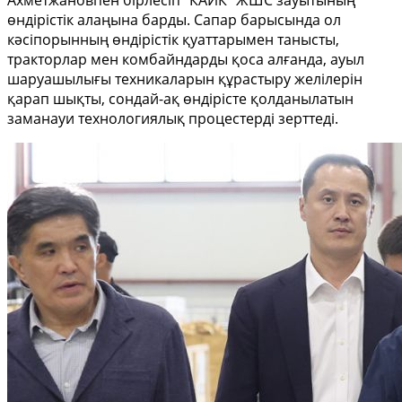
Ахметжановпен бірлесіп "КАИК" ЖШС зауытының
өндірістік алаңына барды. Сапар барысында ол
кәсіпорынның өндірістік қуаттарымен танысты,
тракторлар мен комбайндарды қоса алғанда, ауыл
шаруашылығы техникаларын құрастыру желілерін
қарап шықты, сондай-ақ өндірісте қолданылатын
заманауи технологиялық процестерді зерттеді.