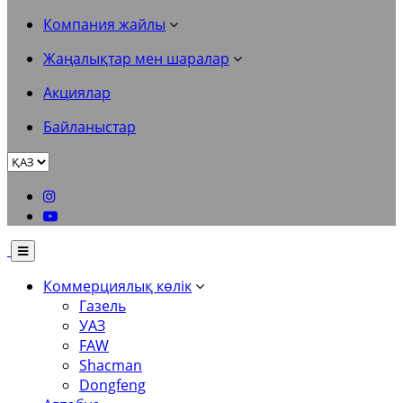
Компания жайлы
Жаңалықтар мен шаралар
Акциялар
Байланыстар
Коммерциялық көлік
Газель
УАЗ
FAW
Shacman
Dongfeng